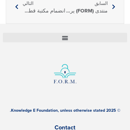
السابق
التالي
منتدى (FORM) يرحّب بانضمام جامعة الدوحة للعلوم والتكنولوجيا دعمًا للتعاون الإقليمي في البحوث المفتوحة
انضمام مكتبة قطر الوطنية إلى منتدى البحوث المفتوحة في الشرق الأوسط وشمال إفريقيا (FORM)
© 2025 Knowledge E Foundation, unless otherwise stated.
Contact