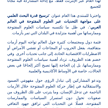
لهذا العام عبر الإنترنت فقط، مع إتاحة المشاركة فيه مجانًا
للجميع.
واخترنا للمنتدى هذا العام عنوان “
ترسيخ قدرة البحث العلمي
على مواجهة التحديات عبر العلوم المفتوحة في العالم
العربي
“، في ظل ما تكتسبه سياسات العلوم المفتوحة
وممارساتها من أهمية متزايدة في البلدان التي تمر بأزمات.
فثمة دول ومجتمعات كثيرة حول العالم تواجه اليوم أزمات
متفاقمة، بفعل الحروب أو المجاعات أو تفشي الأمراض أو
الاضطرابات الاقتصادية الحادة، إلى جانب تحديات أخرى. وفي
خضم هذه الظروف، تزداد أهمية سياسات العلوم المفتوحة
وممارساتها، بل إن الحاجة إليها تصبح أكثر إلحاحًا في بعض
الحالات، خاصة في الأوساط الأكاديمية والعلمية.
وندعو المشاركين إلى تبادل الرؤى حول مفهومَي الصمود
والاستقلالية في إطار حركة العلوم المفتوحة خلال الأزمات
الناجمة عن تدخل الإنسان، وما يترتب على تلك الظروف من
صعوبات تحول دون استمرار السياسات والممارسات
المفتوحة، فضلًا عن التحديات التي ترافق جهود التعافي