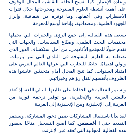
وإعادة الإعمار. كما تفسح الحلقة النقاشية المجال للوقوف
على أهمية أنشطة العلوم المفتوحة ومخرجاتها خلال فترات
الاضطراب وفي أعقابها، وما توفره من شفافية، وإبراز
للجهود العلمية، ومصداقية، وإتاحة أوسع للمعرفة.
تسعى هذه الفعالية إلى جمع الرؤى والخبرات التي تحملها
مجتمعات البحث العلمي، وصنّاع السياسات، والجهات التي
تقدم حلولًا للمجتمع الأكاديمي، من أجل استكشاف الدور الذي
تضطلع به العلوم المفتوحة في البلدان التي تمر بأزمات.
وتولي اهتمامًا خاصًا للتجارب التي عرفها العالم العربي على
امتداد السنوات، كما تتيح المجال أمام متحدثين عايشوا هذه
الظروف بأنفسهم لنقل رؤاهم وخبراتهم.
وتستمر الفعالية في الحفاظ على طابعها الثنائي اللغة، إذ تُعقد
باللغتين العربية والإنجليزية، مع توفير ترجمة فورية من
العربية إلى الإنجليزية ومن الإنجليزية إلى العربية.
لقد بدأنا باستقبال المشاركات ضمن دعوة المشاركة، ويستمر
التقديم حتى
1 أغسطس
. كما أصبح التسجيل متاحًا لحضور
هذه الفعالية المجانية التي تُعقد عبر الإنترنت.