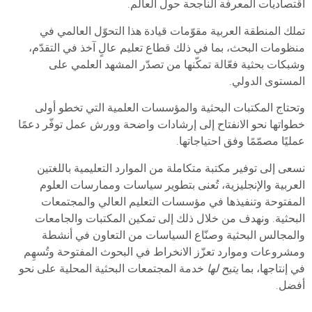
اقتصاديات المعرفة الناجحة حول العالم.
تملك المنطقة العربية مقوّمات قيادة هذا التحوّل العالمي في
منظومات البحث، بما في ذلك قطاع تعليم عالٍ آخذ في التقدّم،
وشبكات بحثية فعّالة تمكّنها من تصدّر المشهد العلمي على
المستوى الدولي.
وتحتاج المكتبات البحثية والمؤسسات العلمية التي تخطو أولى
خطواتها نحو الانفتاح إلى إرشادات واضحة وورش عمل توفّر دعمًا
عمليًا مصمّمًا وفق احتياجاتها.
نسعى إلى توفير مكتبة متكاملة من الموارد التعليمية باللغتين
العربية والإنجليزية، تُعنى بتطوير سياسات وممارسات العلوم
المفتوحة وتنفيذها في مؤسسات التعليم العالي والمجتمعات
البحثية. ونهدف من خلال ذلك إلى تمكين المكتبات والجامعات
والمجالس البحثية وصنّاع السياسات من التعاون في أنشطة
ومشروعات وموارد تعزّز الانخراط في البحوث المفتوحة وتُسهِم
في إنتاجها، بما
يتيح
لها
خدمة المجتمعات البحثية المحلية على نحو
أفضل.