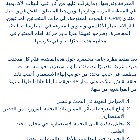
المعرفة وتوزيعها، وما يترتّب عليها من آثار على البيئات الأكاديمية
في المنطقة العربية وخارجها. ومن هذا المنطلق، ناقش فريق عمل
منتدى (FORM) للبحوث المفتوحة، إلى جانب المتحدثين المدعوين،
آثار الاستعمار الأكاديمي وتسويق المعرفة في الممارسات البحثية
المعاصرة، وطرحوا تقييمًا نقديًا لدور حركة العلم المفتوح في
مجابهة هذه التحيّزات أو في تكريسها.
بعد تقديم نظرة عامة مختصرة حول هذه القضية، قدّم كل متحدث
ضيف عرضًا تقديميًا مدته 10 دقائق، استعرض فيه مساهمات
منظمته في جانب محدد من جوانب إنهاء الاستعمار. أعقب ذلك
حلقة نقاش امتدّت على مدار 45 دقيقة، تناولنا خلالها طيفًا متنوعًا
من المواضيع، من بينها:
الحواجز اللغوية في البحث والنشر
إنتاج المعرفة المتأثر بالممارسات البحثية الموروثة من العصر
الاستعماري
تحليل تفكيك البنى التحتية الاستعمارية في مجال البحث
العلمي
التحيزات في المقاييس والأطر العالمية التي تفضل