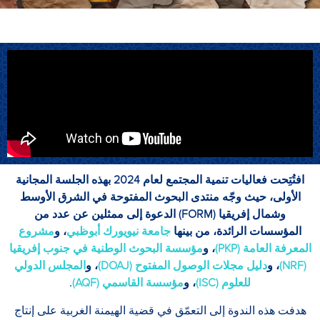
افتُتِحت فعاليات تنمية المجتمع لعام 2024 بهذه الجلسة المجانية
الأولى، حيث وجّه منتدى البحوث المفتوحة في الشرق الأوسط
وشمال إفريقيا (FORM) الدعوة إلى ممثلين عن عدد من
المؤسسات الرائدة، من بينها
جامعة نيويورك
أبوظبي
، و
مشروع
المعرفة العامة (PKP)
، و
مؤسسة البحوث الوطنية في جنوب إفريقيا
(NRF)
، و
دليل مجلات الوصول المفتوح (DOAJ)
، و
المجلس الدولي
للعلوم (ISC)
، و
مؤسسة القاسمي (AQF)
.
هدفت هذه الندوة إلى التعمّق في قضية الهيمنة الغربية على إنتاج