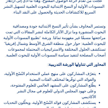
عجلت من تقدم حركة الوصول المفتوح، وهذا ما أدى إلى ازدهار
المسودات الأولية أو النسخ الابتدائية للبحوث العلمية لتسهيل النشر
السريع للاكتشافات الحديثة والحصول على النقد البناء.
وتستمر المخاوف بشأن تأثير النسخ الابتدائية جودة ومصداقية
البحوث المنشورة وما تزال الآثار الكاملة لنشر المقالات التي تمت
مراجعتها مسبقًا غير مفهومة تمامًا. ورشة “تطبيع المسودات الأولية
للبحوث العلمية: حوار حول منطقة الشرق الأوسط وشمال إفريقيا”
تستكشف الحلول المختلفة والاستراتيجيات المحتملة لمجموعات
أصحاب المصلحة لتنفيذ سياسة المسودات الأولية للبحوث العلمية.
المحاور التي تتناولها الورشة التدريبية:
يتعرّف المشاركون على منهج عملي لاستخدام النُسّخ الأولية،
والفوائد التي توفّرها لمختلف الفئات المعنية
يطّلع المشاركون على المشهد العالمي للعلوم المفتوحة،
وعلى جهود المجلس الدولي للعلوم في مجال النشر
الأكاديمي
يستكشف المشاركون فوائد النُسّخ الأولية، ويحلّلون التحديات