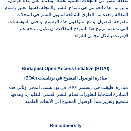
تكلفة النشر في المجلات العلمية تختلف وتعتمد على عدة عوامل،
ومن بين هذه العوامل هي نموذج النشر والمجلة نفسها. تعتبر رسوم
المقالة واحدة من الطرق الشائعة لتمويل النشر في المجلات
مفتوحة الوصول. يدفع المؤلفون هذه الرسوم أو حتى المؤسسات
التي تدعهم. ويتيح هذا النموذج للمقالات أن تكون متاحة عبر
الإنترنت بشكل مجاني للقراء.
Budapest Open Access Initiative (BOAI)
مبادرة الوصول المفتوح في بودابست (BOAI)
مبادرة أطلِقت في ديسمبر 2001 في بودابست، المجر. وتأتي هذه
المبادرة استجابةً لتطورات نظام النشر العلمي التقليدي، وهدفها
تشجيع وتعزيز مبدأ الوصول المفتوح إلى الأبحاث العلمية.
Bibliodiversity