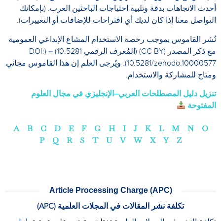
أحدث الاتجاهات بدقة وتلبية احتياجات الباحثين العرب. (بإمكانك
التواصل معنا إذا كان لديك أي اقتراحات للإضافات أو التغييرات).
نُشر القاموس بموجب رخصة الاستخدام المشاع الإبداعي العمومية
مع ذكر المصدر (CC BY) (المُعرف الرقمي 10.5281) – (DOI:
10.5281/zenodo.10000577). ويُرجى العلم إن هذا القاموس مجاني
ومتاح للمشاركة والاستخدام.
تنزيل دليل المصطلحات العربي–الإنجليزي في مجال العلوم
المفتوحة
A
B
C
D
E
F
G
H
I
J
K
L
M
N
O
P
Q
R
S
T
U
V
W
X
Y
Z
Article Processing Charge (APC)
تكلفة نشر المقالات في المجلات العلمية (APC)